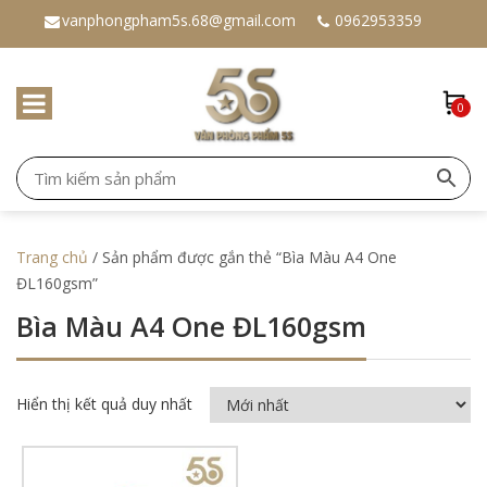
vanphongpham5s.68@gmail.com
0962953359
0
Trang chủ
/ Sản phẩm được gắn thẻ “Bìa Màu A4 One
ĐL160gsm”
Bìa Màu A4 One ĐL160gsm
Hiển thị kết quả duy nhất