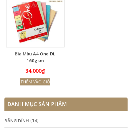
Bìa Màu A4 One ĐL
160gsm
34,000
₫
THÊM VÀO GIỎ
DANH MỤC SẢN PHẨM
(14)
BĂNG DÍNH