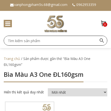
vanphongpham5s.68@gmail.com
0962953359
0
Trang chủ
/ Sản phẩm được gắn thẻ “Bìa Màu A3 One
ĐL160gsm”
Bìa Màu A3 One ĐL160gsm
Hiển thị kết quả duy nhất