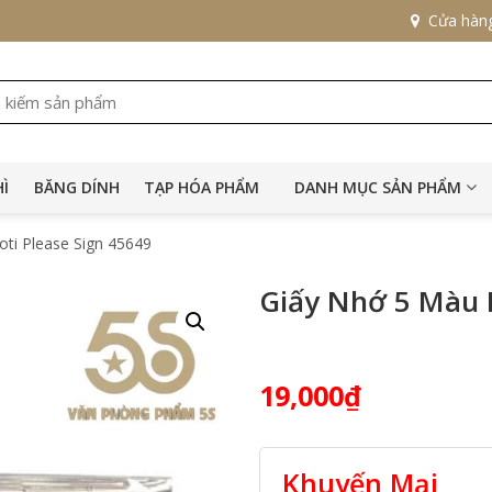
Cửa hàn
HÌ
BĂNG DÍNH
TẠP HÓA PHẨM
DANH MỤC SẢN PHẨM
ti Please Sign 45649
Giấy Nhớ 5 Màu P
19,000
₫
Khuyến Mại