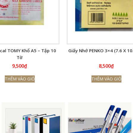
cal TOMY Khổ A5 – Tập 10
Giấy Nhớ PENKO 3×4 (7.6 X 10
Tờ
9,500
₫
8,500
₫
THÊM VÀO GIỎ
THÊM VÀO GIỎ