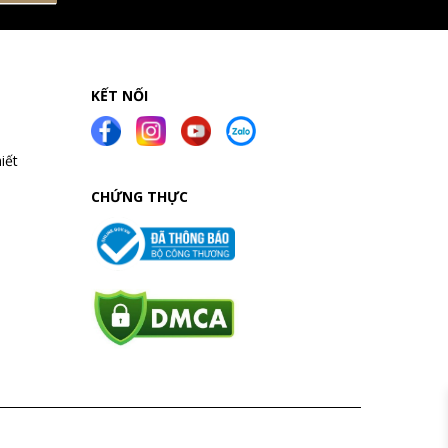
KẾT NỐI
iết
CHỨNG THỰC
a