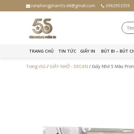
vanphongpham5s.68@gmail.com
0962953359
TRANG CHỦ
TIN TỨC
GIẤY IN
BÚT BI – BÚT C
Trang chủ
/
GIẤY NHỚ - DECAN
/ Giấy Nhớ 5 Màu Prono