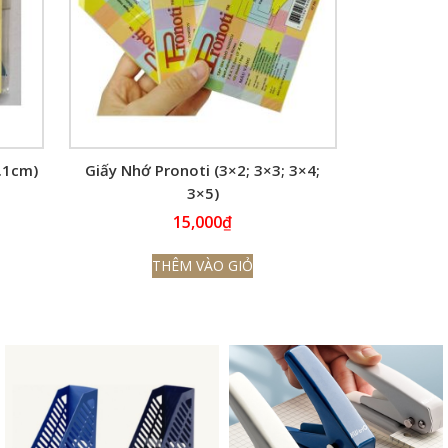
.1cm)
Giấy Nhớ Pronoti (3×2; 3×3; 3×4;
3×5)
15,000
₫
THÊM VÀO GIỎ