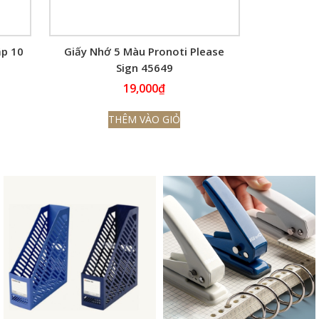
ập 10
Giấy Nhớ 5 Màu Pronoti Please
Sign 45649
19,000
₫
THÊM VÀO GIỎ