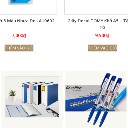
ớ 5 Màu Nhựa Deli A10602
Giấy Decal TOMY Khổ A5 – T
Tờ
7,000
₫
9,500
₫
THÊM VÀO GIỎ
THÊM VÀO GIỎ