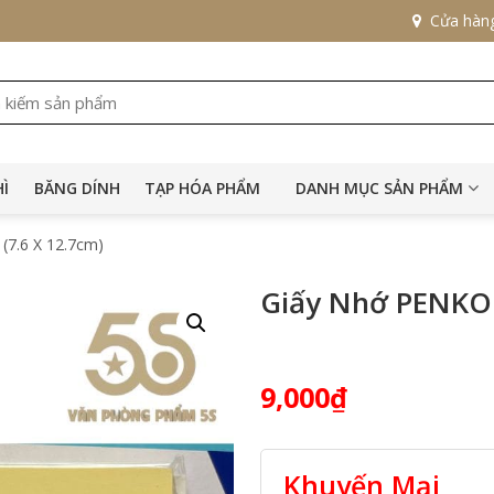
Cửa hàn
HÌ
BĂNG DÍNH
TẠP HÓA PHẨM
DANH MỤC SẢN PHẨM
(7.6 X 12.7cm)
Giấy Nhớ PENKO 
9,000
₫
Khuyến Mại