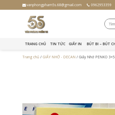
vanphongpham5s.68@gmail.com
0962953359
TRANG CHỦ
TIN TỨC
GIẤY IN
BÚT BI – BÚT C
Trang chủ
/
GIẤY NHỚ - DECAN
/ Giấy Nhớ PENKO 3×5 