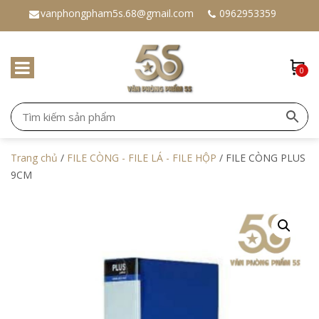
vanphongpham5s.68@gmail.com
0962953359
0
Trang chủ
/
FILE CÒNG - FILE LÁ - FILE HỘP
/ FILE CÒNG PLUS
9CM