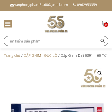
vanphongpham5s.68@gmail.com
0962953359
0
Trang chủ
/
DẬP GHIM - ĐỤC LỖ
/ Dập Ghim Deli 0391 – 60 Tờ