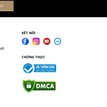
KẾT NỐI
iết
CHỨNG THỰC
a