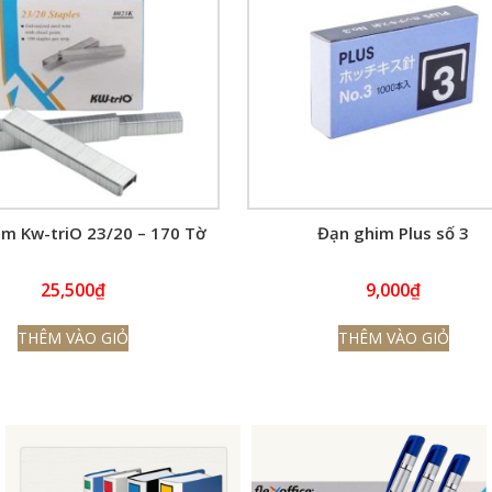
m Kw-triO 23/20 – 170 Tờ
Đạn ghim Plus số 3
25,500
₫
9,000
₫
THÊM VÀO GIỎ
THÊM VÀO GIỎ