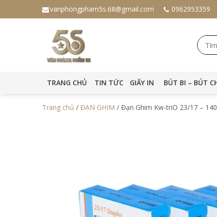
vanphongpham5s.68@gmail.com
0962953359
TRANG CHỦ
TIN TỨC
GIẤY IN
BÚT BI – BÚT C
Trang chủ
/
ĐẠN GHIM
/ Đạn Ghim Kw-triO 23/17 – 14