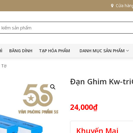
Cửa hàn
HÌ
BĂNG DÍNH
TẠP HÓA PHẨM
DANH MỤC SẢN PHẨM
0 Tờ
Đạn Ghim Kw-tri
24,000
₫
Khuyến Mại