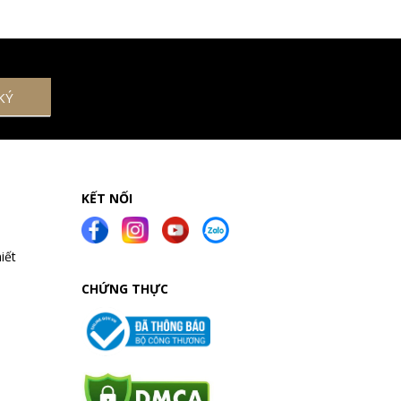
KẾT NỐI
iết
CHỨNG THỰC
a