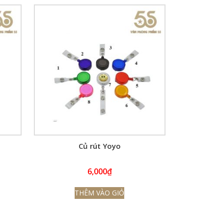
Củ rút Yoyo
6,000
₫
THÊM VÀO GIỎ