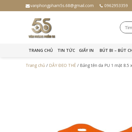
vanphongpham5s.68@gmail.com
0962953359
TRANG CHỦ
TIN TỨC
GIẤY IN
BÚT BI – BÚT C
Trang chủ
/
DÂY ĐEO THẺ
/ Bảng tên da PU 1 mặt 8.5 