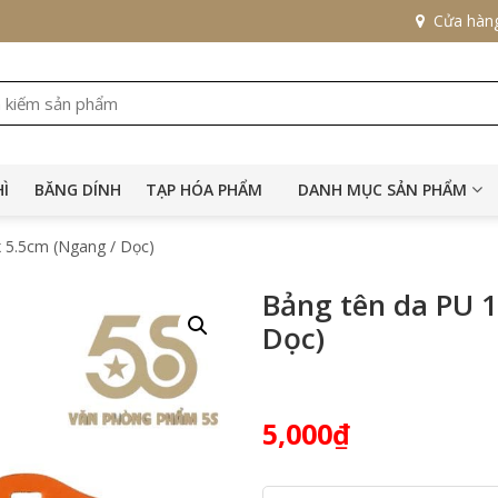
Cửa hàn
HÌ
BĂNG DÍNH
TẠP HÓA PHẨM
DANH MỤC SẢN PHẨM
x 5.5cm (Ngang / Dọc)
Bảng tên da PU 1
Dọc)
5,000
₫