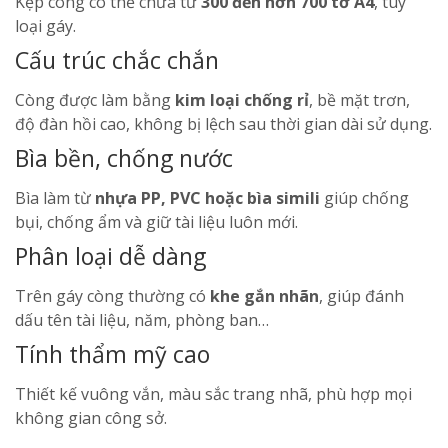
Kẹp còng có thể chứa từ
300 đến hơn 700 tờ A4
, tùy
loại gáy.
Cấu trúc chắc chắn
Còng được làm bằng
kim loại chống rỉ
, bề mặt trơn,
độ đàn hồi cao, không bị lệch sau thời gian dài sử dụng.
Bìa bền, chống nước
Bìa làm từ
nhựa PP, PVC hoặc bìa simili
giúp chống
bụi, chống ẩm và giữ tài liệu luôn mới.
Phân loại dễ dàng
Trên gáy còng thường có
khe gắn nhãn
, giúp đánh
dấu tên tài liệu, năm, phòng ban…
Tính thẩm mỹ cao
Thiết kế vuông vắn, màu sắc trang nhã, phù hợp mọi
không gian công sở.