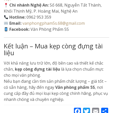
Chi nhánh Nghệ An:
Số 668, Nguyễn Tất Thành,
Khối Thịnh Mỹ, P. Hoàng Mai, Nghệ An
Hotline:
0962 953 359
Email:
vanphongpham5s.68@gmail.com
Facebook:
Văn Phòng Phẩm 5S
Kết luận – Mua kẹp còng đựng tài
liệu
Với khả năng lưu trữ lớn, độ bền cao và thiết kế chắc
chắn,
kẹp còng đựng tài liệu
là lựa chọn chuẩn mực
cho mọi văn phòng.
Nếu bạn đang cần tìm sản phẩm chất lượng – giá tốt –
có sẵn hàng, hãy đến ngay
Văn phòng phẩm 5S
, nơi
cung cấp đầy đủ mọi loại kẹp còng chính hãng, phục vụ
nhanh chóng và chuyên nghiệp.
Facebook
Twitter
Email
Sh