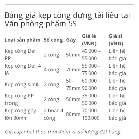
Bảng giá kẹp còng đựng tài liệu tại
Văn phòng phẩm 5S
Giá lẻ
Giá sỉ
Loại sản phẩm
Số còng
Gáy
(VNĐ)
(VNĐ)
Kẹp còng Deli
40.000 –
Liên hệ
2 còng
50mm
PP
55.000
báo giá
Kẹp còng Deli 4
55.000 –
Liên hệ
4 còng
70mm
lỗ
75.000
báo giá
50–
60.000 –
Liên hệ
Kẹp còng simili
2 còng
75mm
90.000
báo giá
Kẹp còng PP
35.000 –
Liên hệ
2 còng
50mm
trong
50.000
báo giá
Kẹp còng gáy
2 hoặc 4
70.000 –
Liên hệ
80mm
lớn 80mm
còng
100.000
báo giá
Giá cập nhật theo thời điểm và số lượng đặt hàng.