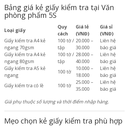
Bảng giá kẻ giấy kiểm tra tại Văn
phòng phẩm 5S
Quy
Giá lẻ
Giá sỉ
Loại giấy
cách
(VNĐ)
(VNĐ)
Giấy kiểm tra A4 kẻ
100 tờ /
20.000 –
Liên hệ
ngang 70gsm
tập
30.000
báo giá
Giấy kiểm tra A4 kẻ
100 tờ /
28.000 –
Liên hệ
ngang 80gsm
tập
40.000
báo giá
Giấy kiểm tra A5 kẻ
10.000 –
Liên hệ
100 tờ
ngang
18.000
báo giá
25.000 –
Liên hệ
Giấy kiểm tra có lề
100 tờ
35.000
báo giá
Giá phụ thuộc số lượng và thời điểm nhập hàng.
Mẹo chọn kẻ giấy kiểm tra phù hợp