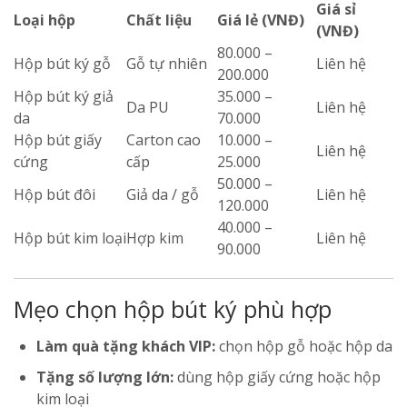
Giá sỉ
Loại hộp
Chất liệu
Giá lẻ (VNĐ)
(VNĐ)
80.000 –
Hộp bút ký gỗ
Gỗ tự nhiên
Liên hệ
200.000
Hộp bút ký giả
35.000 –
Da PU
Liên hệ
da
70.000
Hộp bút giấy
Carton cao
10.000 –
Liên hệ
cứng
cấp
25.000
50.000 –
Hộp bút đôi
Giả da / gỗ
Liên hệ
120.000
40.000 –
Hộp bút kim loại
Hợp kim
Liên hệ
90.000
Mẹo chọn hộp bút ký phù hợp
Làm quà tặng khách VIP:
chọn hộp gỗ hoặc hộp da
Tặng số lượng lớn:
dùng hộp giấy cứng hoặc hộp
kim loại