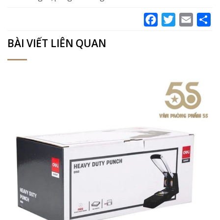
Facebook
Twitter
Email
Sh
BÀI VIẾT LIÊN QUAN