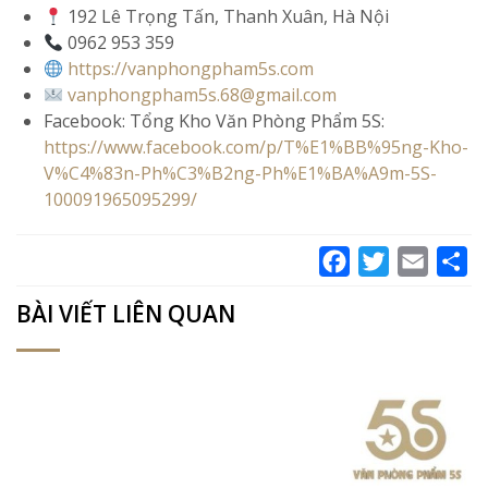
192 Lê Trọng Tấn, Thanh Xuân, Hà Nội
0962 953 359
https://vanphongpham5s.com
vanphongpham5s.68@gmail.com
Facebook: Tổng Kho Văn Phòng Phẩm 5S:
https://www.facebook.com/p/T%E1%BB%95ng-Kho-
V%C4%83n-Ph%C3%B2ng-Ph%E1%BA%A9m-5S-
100091965095299/
Facebook
Twitter
Email
Sh
BÀI VIẾT LIÊN QUAN