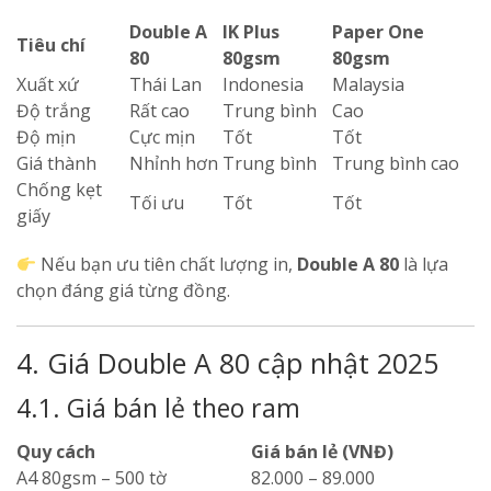
Double A
IK Plus
Paper One
Tiêu chí
80
80gsm
80gsm
Xuất xứ
Thái Lan
Indonesia
Malaysia
Độ trắng
Rất cao
Trung bình
Cao
Độ mịn
Cực mịn
Tốt
Tốt
Giá thành
Nhỉnh hơn
Trung bình
Trung bình cao
Chống kẹt
Tối ưu
Tốt
Tốt
giấy
Nếu bạn ưu tiên chất lượng in,
Double A 80
là lựa
chọn đáng giá từng đồng.
4. Giá Double A 80 cập nhật 2025
4.1. Giá bán lẻ theo ram
Quy cách
Giá bán lẻ (VNĐ)
A4 80gsm – 500 tờ
82.000 – 89.000