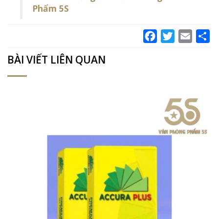
Phẩm 5S
Facebook
Twitter
Email
Sh
BÀI VIẾT LIÊN QUAN