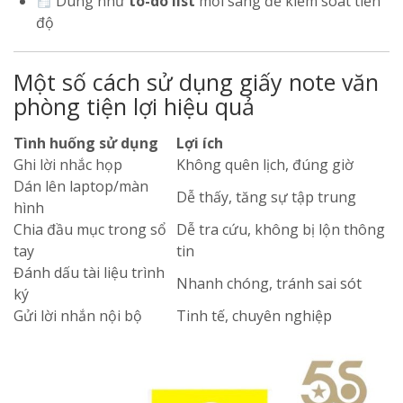
Dùng như
to-do list
mỗi sáng để kiểm soát tiến
độ
Một số cách sử dụng giấy note văn
phòng tiện lợi hiệu quả
Tình huống sử dụng
Lợi ích
Ghi lời nhắc họp
Không quên lịch, đúng giờ
Dán lên laptop/màn
Dễ thấy, tăng sự tập trung
hình
Chia đầu mục trong sổ
Dễ tra cứu, không bị lộn thông
tay
tin
Đánh dấu tài liệu trình
Nhanh chóng, tránh sai sót
ký
Gửi lời nhắn nội bộ
Tinh tế, chuyên nghiệp