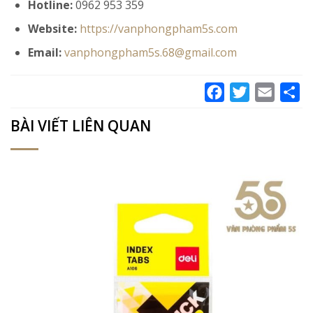
Hotline:
0962 953 359
Website:
https://vanphongpham5s.com
Email:
vanphongpham5s.68@gmail.com
Facebook
Twitter
Email
Sh
BÀI VIẾT LIÊN QUAN