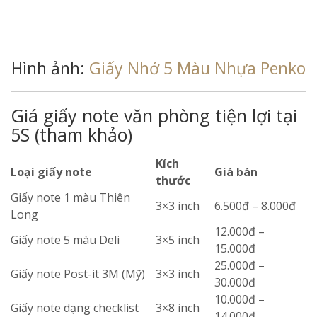
Hình ảnh:
Giấy Nhớ 5 Màu Nhựa Penko
Giá giấy note văn phòng tiện lợi tại
5S (tham khảo)
Kích
Loại giấy note
Giá bán
thước
Giấy note 1 màu Thiên
3×3 inch
6.500đ – 8.000đ
Long
12.000đ –
Giấy note 5 màu Deli
3×5 inch
15.000đ
25.000đ –
Giấy note Post-it 3M (Mỹ)
3×3 inch
30.000đ
10.000đ –
Giấy note dạng checklist
3×8 inch
14.000đ