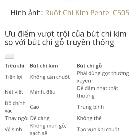
Hình ảnh:
Ruột Chì Kim Pentel C505
Ưu điểm vượt trội của bút chì kim
so với bút chì gỗ truyền thống
Tiêu chí
Bút chì kim
Bút chì gỗ
Phải dùng gọt thường
Tiện lợi
Không cần chuốt
xuyên
Dễ đậm nhạt thất
Nét viết
Mảnh, đều
thường
Độ chính
Cao
Trung bình
xác
Thay ngòi
Dễ dàng
Không thể
Không mùn gỗ,
Vệ sinh
Tạo vụn khi chuốt
sạch sẽ