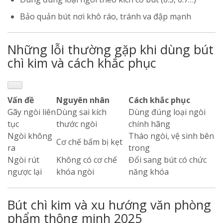
Bảo quản bút nơi khô ráo, tránh va đập mạnh
Những lỗi thường gặp khi dùng bút
chì kim và cách khắc phục
Vấn đề
Nguyên nhân
Cách khắc phục
Gãy ngòi liên
Dùng sai kích
Dùng đúng loại ngòi
tục
thước ngòi
chính hãng
Ngòi không
Tháo ngòi, vệ sinh bên
Cơ chế bấm bị kẹt
ra
trong
Ngòi rút
Không có cơ chế
Đổi sang bút có chức
ngược lại
khóa ngòi
năng khóa
Bút chì kim và xu hướng văn phòng
phẩm thông minh 2025