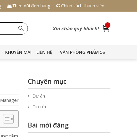
g
Theo dõi đơn hàng
Chính sách thành viên
0
Xin chào quý khách!
KHUYẾN MÃI
LIÊN HỆ
VĂN PHÒNG PHẨM 5S
Chuyên mục
Dự án
S Manager
Tin tức
Bài mới đăng
rung tâm