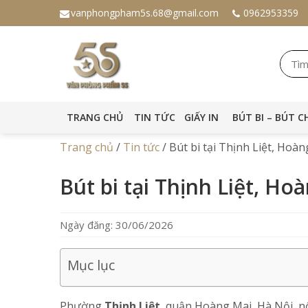
vanphongpham5s.68@gmail.com
0962953359
TRANG CHỦ
TIN TỨC
GIẤY IN
BÚT BI – BÚT C
Trang chủ
/
Tin tức
/
Bút bi tại Thịnh Liệt, Hoà
Bút bi tại Thịnh Liệt, Ho
Ngày đăng: 30/06/2026
Mục lục
Phường
Thịnh Liệt
, quận Hoàng Mai, Hà Nội, n