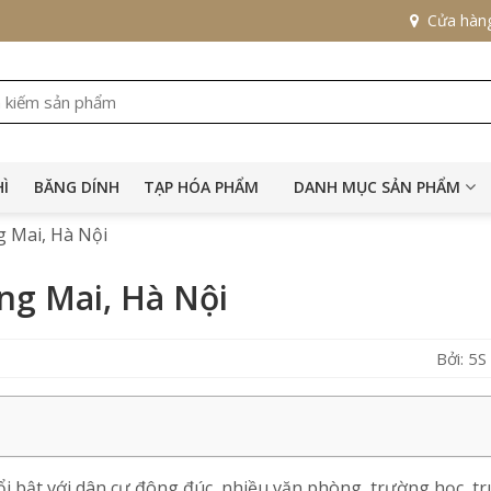
Cửa hàn
HÌ
BĂNG DÍNH
TẠP HÓA PHẨM
DANH MỤC SẢN PHẨM
ng Mai, Hà Nội
àng Mai, Hà Nội
Bởi: 5
ổi bật với dân cư đông đúc, nhiều văn phòng, trường học, t