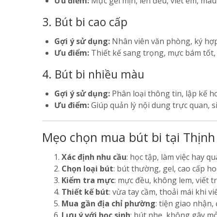
Ưu điểm:
Mực gel mịn, lên đều, viết êm, màu
3. Bút bi cao cấp
Gợi ý sử dụng:
Nhân viên văn phòng, ký hợp đ
Ưu điểm:
Thiết kế sang trọng, mực bám tốt, 
4. Bút bi nhiều màu
Gợi ý sử dụng:
Phân loại thông tin, lập kế h
Ưu điểm:
Giúp quản lý nội dung trực quan, s
Mẹo chọn mua bút bi tại Thịnh 
Xác định nhu cầu
: học tập, làm việc hay qu
Chọn loại bút
: bút thường, gel, cao cấp h
Kiểm tra mực
: mực đều, không lem, viết tr
Thiết kế bút
: vừa tay cầm, thoải mái khi viế
Mua gần địa chỉ phường
: tiện giao nhận,
Lưu ý với học sinh
: bút nhẹ, không gây mỏi