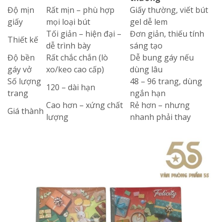
Độ mịn
Rất mịn – phù hợp
Giấy thường, viết bút
giấy
mọi loại bút
gel dễ lem
Tối giản – hiện đại –
Đơn giản, thiếu tính
Thiết kế
dễ trình bày
sáng tạo
Độ bền
Rất chắc chắn (lò
Dễ bung gáy nếu
gáy vở
xo/keo cao cấp)
dùng lâu
Số lượng
48 – 96 trang, dùng
120 – dài hạn
trang
ngắn hạn
Cao hơn – xứng chất
Rẻ hơn – nhưng
Giá thành
lượng
nhanh phải thay