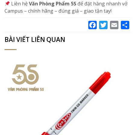
Liên hệ
Văn Phòng Phẩm 5S
để đặt hàng nhanh vở
Campus – chính hãng – đúng giá – giao tận tay!
Facebook
Twitter
Email
Sh
BÀI VIẾT LIÊN QUAN