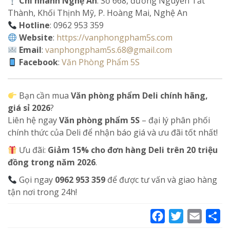
Chi nhánh Nghệ An
: Số 668, đường Nguyễn Tất
Thành, Khối Thịnh Mỹ, P. Hoàng Mai, Nghệ An
Hotline
: 0962 953 359
Website
:
https://vanphongpham5s.com
Email
:
vanphongpham5s.68@gmail.com
Facebook
:
Văn Phòng Phẩm 5S
Bạn cần mua
Văn phòng phẩm Deli chính hãng,
giá sỉ 2026
?
Liên hệ ngay
Văn phòng phẩm 5S
– đại lý phân phối
chính thức của Deli để nhận báo giá và ưu đãi tốt nhất!
Ưu đãi:
Giảm 15% cho đơn hàng Deli trên 20 triệu
đồng trong năm 2026
.
Gọi ngay
0962 953 359
để được tư vấn và giao hàng
tận nơi trong 24h!
Facebook
Twitter
Email
Sh