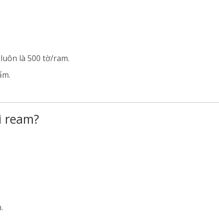
uôn là 500 tờ/ram.
ẩm.
i ream?
.