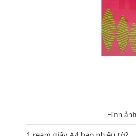
Hình ản
1 ream giấy A4 bao nhiêu tờ?