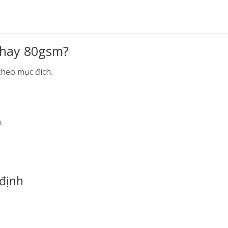
 hay 80gsm?
theo mục đích.
.
 định