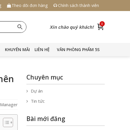
g
Theo dõi đơn hàng
Chính sách thành viên
0
Xin chào quý khách!
KHUYẾN MÃI
LIÊN HỆ
VĂN PHÒNG PHẨM 5S
 nên
Chuyên mục
Dự án
Tin tức
S Manager
Bài mới đăng