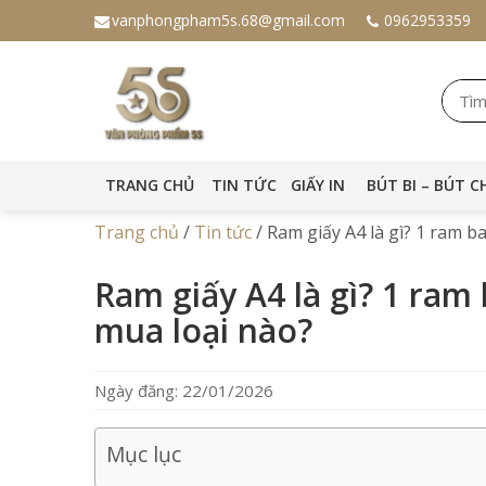
vanphongpham5s.68@gmail.com
0962953359
TRANG CHỦ
TIN TỨC
GIẤY IN
BÚT BI – BÚT C
Trang chủ
/
Tin tức
/
Ram giấy A4 là gì? 1 ram b
Ram giấy A4 là gì? 1 ram
mua loại nào?
Ngày đăng: 22/01/2026
Mục lục