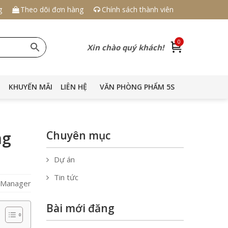
g
Theo dõi đơn hàng
Chính sách thành viên
0
Xin chào quý khách!
KHUYẾN MÃI
LIÊN HỆ
VĂN PHÒNG PHẨM 5S
ng
Chuyên mục
Dự án
Tin tức
S Manager
Bài mới đăng