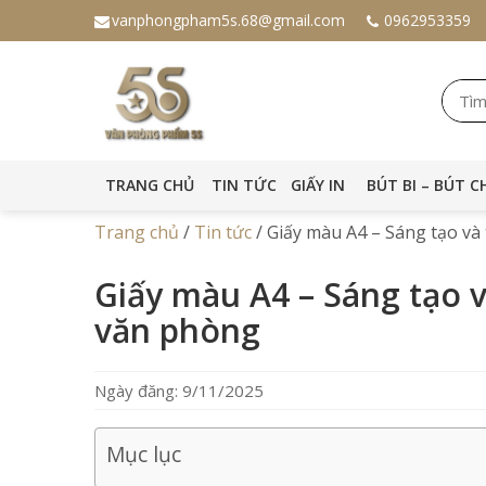
vanphongpham5s.68@gmail.com
0962953359
TRANG CHỦ
TIN TỨC
GIẤY IN
BÚT BI – BÚT C
Trang chủ
/
Tin tức
/
Giấy màu A4 – Sáng tạo v
Giấy màu A4 – Sáng tạo 
văn phòng
Ngày đăng: 9/11/2025
Mục lục