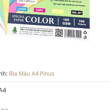
ảnh:
Bìa Màu A4 Pinus
A4
loại.