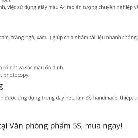
ình, việc sử dụng giấy màu A4 tạo ấn tượng chuyên nghiệp v
cam, trắng ngà, xám…) giúp chia nhóm tài liệu nhanh chóng, 
n rõ nét và sắc màu ổn định.
r, photocopy.
g
n được ứng dụng trong dạy học, làm đồ handmade, thiệp, tr
 tại Văn phòng phẩm 5S, mua ngay!