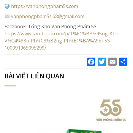
https://vanphongpham5s.com
vanphongpham5s.68@gmail.com
Facebook: Tổng Kho Văn Phòng Phẩm 5S
https://www.facebook.com/p/T%E1%BB%95ng-Kho-
V%C4%83n-Ph%C3%B2ng-Ph%E1%BA%A9m-5S-
100091965095299/
Facebook
Twitter
Email
Sh
BÀI VIẾT LIÊN QUAN