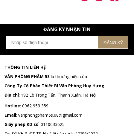
ĐĂNG KÝ NHẬN TIN
THÔNG TIN LIÊN HỆ
VĂN PHÒNG PHẨM 5S
là thương hiệu của
Công Ty Cổ Phần Thiết Bị Văn Phòng Huy Hưng
Địa chỉ
:
192 Lê Trọng Tấn, Thanh Xuân, Hà Nội
Hotline
:
0962 953 359
Email
:
vanphongpham5s.68@gmail.com
Giấy phép KD số
: 0110033625
Do Sở KH & ĐT TP Hà Nội cấp ngày 17/06/2022