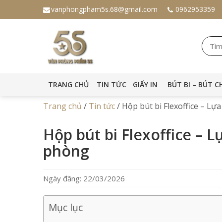
vanphongpham5s.68@gmail.com
0962953359
TRANG CHỦ
TIN TỨC
GIẤY IN
BÚT BI – BÚT C
Trang chủ
/
Tin tức
/
Hộp bút bi Flexoffice – Lựa
Hộp bút bi Flexoffice – L
phòng
Ngày đăng: 22/03/2026
Mục lục