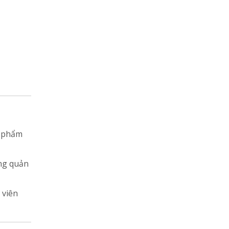
g phẩm
àng quản
 viên