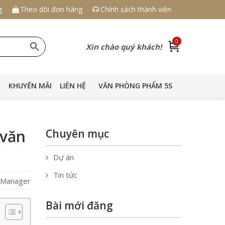
g
Theo dõi đơn hàng
Chính sách thành viên
0
Xin chào quý khách!
KHUYẾN MÃI
LIÊN HỆ
VĂN PHÒNG PHẨM 5S
 văn
Chuyên mục
Dự án
Tin tức
S Manager
Bài mới đăng