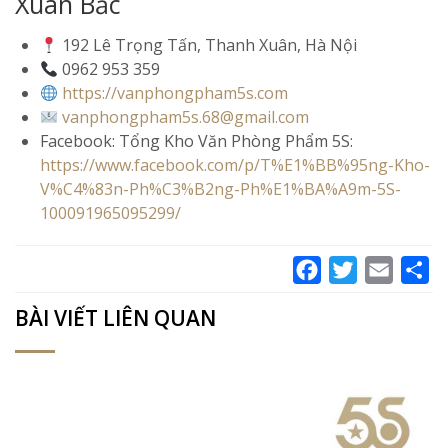
Xuân Bắc
192 Lê Trọng Tấn, Thanh Xuân, Hà Nội
0962 953 359
https://vanphongpham5s.com
vanphongpham5s.68@gmail.com
Facebook: Tổng Kho Văn Phòng Phẩm 5S:
https://www.facebook.com/p/T%E1%BB%95ng-Kho-
V%C4%83n-Ph%C3%B2ng-Ph%E1%BA%A9m-5S-
100091965095299/
Facebook
Twitter
Email
Sh
BÀI VIẾT LIÊN QUAN