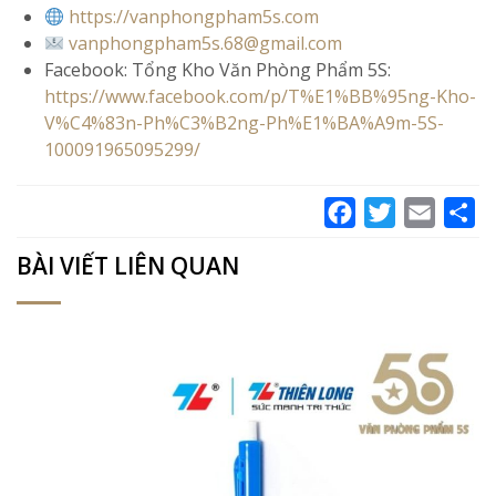
https://vanphongpham5s.com
vanphongpham5s.68@gmail.com
Facebook: Tổng Kho Văn Phòng Phẩm 5S:
https://www.facebook.com/p/T%E1%BB%95ng-Kho-
V%C4%83n-Ph%C3%B2ng-Ph%E1%BA%A9m-5S-
100091965095299/
Facebook
Twitter
Email
Sh
BÀI VIẾT LIÊN QUAN