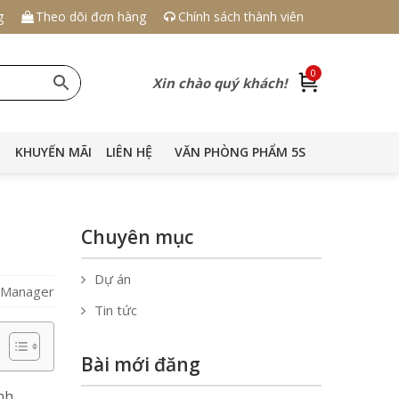
g
Theo dõi đơn hàng
Chính sách thành viên
0
Xin chào quý khách!
KHUYẾN MÃI
LIÊN HỆ
VĂN PHÒNG PHẨM 5S
Chuyên mục
Dự án
S Manager
Tin tức
Bài mới đăng
nh