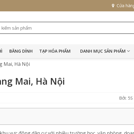
Cửa hàn
HÌ
BĂNG DÍNH
TẠP HÓA PHẨM
DANH MỤC SẢN PHẨM
g Mai, Hà Nội
àng Mai, Hà Nội
Bởi: 5
à khu vực đông dân cư với nhiều trường học, văn phòng, doa