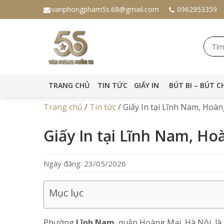
vanphongpham5s.68@gmail.com
0962953359
TRANG CHỦ
TIN TỨC
GIẤY IN
BÚT BI – BÚT C
Trang chủ
/
Tin tức
/
Giấy In tại Lĩnh Nam, Hoàn
Giấy In tại Lĩnh Nam, Ho
Ngày đăng: 23/05/2026
Mục lục
Phường
Lĩnh Nam
, quận Hoàng Mai, Hà Nội, l