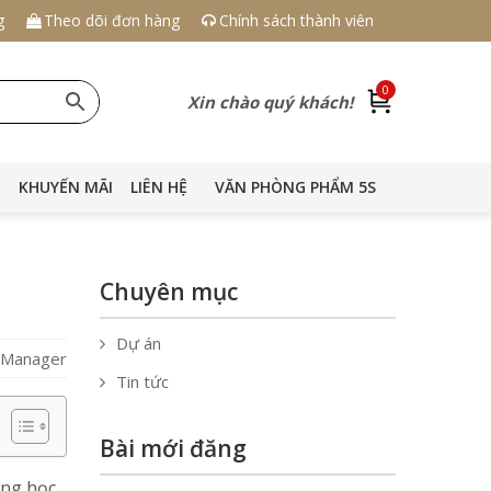
g
Theo dõi đơn hàng
Chính sách thành viên
0
Xin chào quý khách!
KHUYẾN MÃI
LIÊN HỆ
VĂN PHÒNG PHẨM 5S
Chuyên mục
Dự án
S Manager
Tin tức
Bài mới đăng
ờng học,