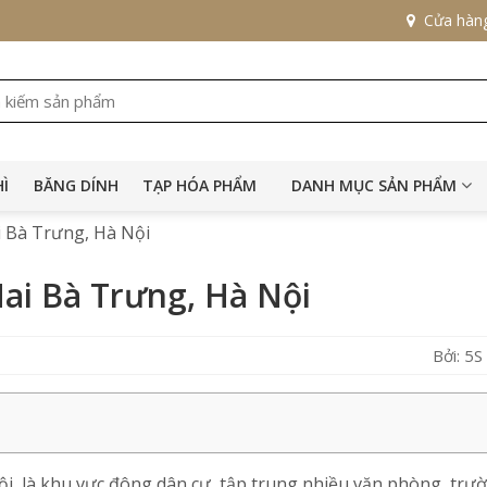
Cửa hàn
HÌ
BĂNG DÍNH
TẠP HÓA PHẨM
DANH MỤC SẢN PHẨM
ai Bà Trưng, Hà Nội
Hai Bà Trưng, Hà Nội
Bởi: 5
ội, là khu vực đông dân cư, tập trung nhiều văn phòng, trư