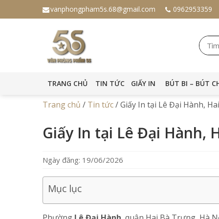
vanphongpham5s.68@gmail.com
0962953359
TRANG CHỦ
TIN TỨC
GIẤY IN
BÚT BI – BÚT C
Trang chủ
/
Tin tức
/
Giấy In tại Lê Đại Hành, H
Giấy In tại Lê Đại Hành, 
Ngày đăng: 19/06/2026
Mục lục
Phường
Lê Đại Hành
, quận Hai Bà Trưng, Hà N