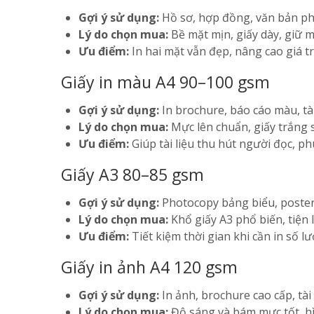
Gợi ý sử dụng:
Hồ sơ, hợp đồng, văn bản phá
Lý do chọn mua:
Bề mặt mịn, giấy dày, giữ mự
Ưu điểm:
In hai mặt vẫn đẹp, nâng cao giá trị
Giấy in màu A4 90–100 gsm
Gợi ý sử dụng:
In brochure, báo cáo màu, tài
Lý do chọn mua:
Mực lên chuẩn, giấy trắng sá
Ưu điểm:
Giúp tài liệu thu hút người đọc, p
Giấy A3 80–85 gsm
Gợi ý sử dụng:
Photocopy bảng biểu, poster, 
Lý do chọn mua:
Khổ giấy A3 phổ biến, tiện l
Ưu điểm:
Tiết kiệm thời gian khi cần in số l
Giấy in ảnh A4 120 gsm
Gợi ý sử dụng:
In ảnh, brochure cao cấp, tài
Lý do chọn mua:
Độ sáng và bám mực tốt, hì