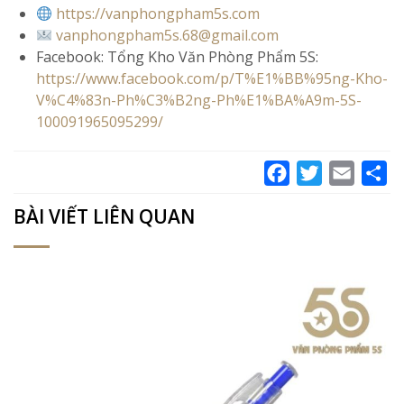
https://vanphongpham5s.com
vanphongpham5s.68@gmail.com
Facebook: Tổng Kho Văn Phòng Phẩm 5S:
https://www.facebook.com/p/T%E1%BB%95ng-Kho-
V%C4%83n-Ph%C3%B2ng-Ph%E1%BA%A9m-5S-
100091965095299/
Facebook
Twitter
Email
Sh
BÀI VIẾT LIÊN QUAN