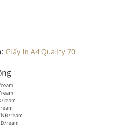
h:
Giấy In A4 Quality 70
ông
Đ/ream
Đ/ream
NĐ/ream
/ream
 VNĐ/ream
VNĐ/ream