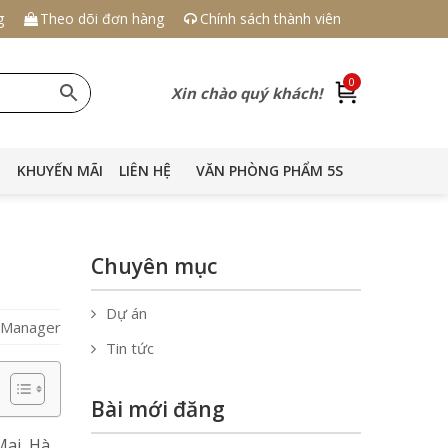
g
Theo dõi đơn hàng
Chính sách thành viên
0
Xin chào quý khách!
KHUYẾN MÃI
LIÊN HỆ
VĂN PHÒNG PHẨM 5S
Chuyên mục
Dự án
S Manager
Tin tức
Bài mới đăng
Mai, Hà