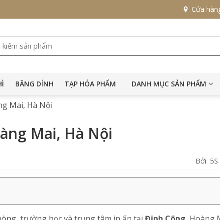
Cửa hàn
HÌ
BĂNG DÍNH
TẠP HÓA PHẨM
DANH MỤC SẢN PHẨM
ng Mai, Hà Nội
oàng Mai, Hà Nội
Bởi: 5
phòng, trường học và trung tâm in ấn tại
Định Công
, Hoàng 