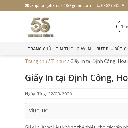
vanphongpham5s.68@gmail.com
0962953359
TRANG CHỦ
TIN TỨC
GIẤY IN
BÚT BI – BÚT C
Trang chủ
/
Tin tức
/
Giấy In tại Định Công, Hoà
Giấy In tại Định Công, H
Ngày đăng: 22/05/2026
Mục lục
Giấy In là vật liệu không thể thiếu cho các văn 