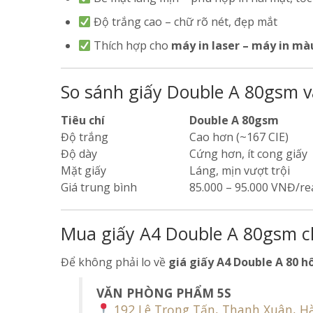
Độ trắng cao – chữ rõ nét, đẹp mắt
Thích hợp cho
máy in laser – máy in mà
So sánh giấy Double A 80gsm v
Tiêu chí
Double A 80gsm
Độ trắng
Cao hơn (~167 CIE)
Độ dày
Cứng hơn, ít cong giấy
Mặt giấy
Láng, mịn vượt trội
Giá trung bình
85.000 – 95.000 VNĐ/r
Mua giấy A4 Double A 80gsm ch
Để không phải lo về
giá giấy A4 Double A 80 
VĂN PHÒNG PHẨM 5S
192 Lê Trọng Tấn, Thanh Xuân, H