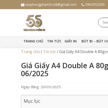
vanphongpham5s.68@gmail.com
0962953359
TRANG CHỦ
TIN TỨC
GIẤY IN
BÚT BI – BÚT C
Trang chủ
/
Tin tức
/
Giá Giấy A4 Double A 80g
Giá Giấy A4 Double A 8
06/2025
Ngày đăng: 20/05/2025
Mục lục