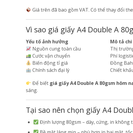
Giá trên đã bao gồm VAT. Có thể thay đổi the
Vì sao giá giấy A4 Double A 8
Yếu tố ảnh hưởng
Mô tả chi
Nguồn cung toàn cầu
Thị trườn
Cước vận chuyển
Phí logist
Biến động tỉ giá
Đồng Baht
Chính sách đại lý
Chiết khấ
Để biết
giá giấy A4 Double A 80gsm hôm na
sáng.
Tại sao nên chọn giấy A4 Doub
Định lượng 80gsm – dày, cứng, in không 
Bề mặt láng mịn – phù hợp in hai mặt, tốc