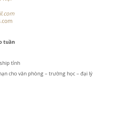
l.com
s.com
o tuần
 ship tỉnh
hạn cho văn phòng – trường học – đại lý