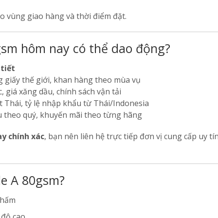
o vùng giao hàng và thời điểm đặt.
0gsm hôm nay có thể dao động?
 tiết
g giấy thế giới, khan hàng theo mùa vụ
ic, giá xăng dầu, chính sách vận tải
 Thái, tỷ lệ nhập khẩu từ Thái/Indonesia
u theo quý, khuyến mãi theo từng hãng
y chính xác
, bạn nên liên hệ trực tiếp đơn vị cung cấp uy tí
le A 80gsm?
thấm
 độ cao