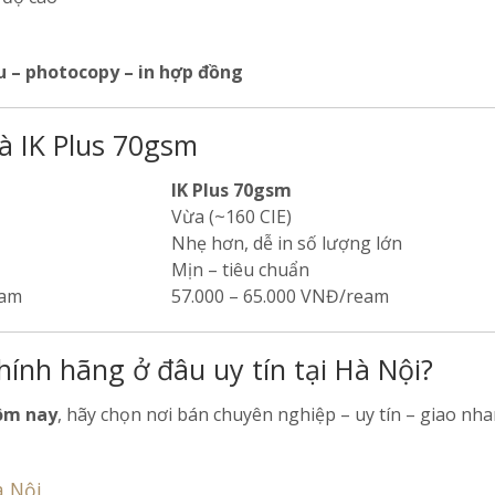
u – photocopy – in hợp đồng
à IK Plus 70gsm
IK Plus 70gsm
Vừa (~160 CIE)
Nhẹ hơn, dễ in số lượng lớn
Mịn – tiêu chuẩn
eam
57.000 – 65.000 VNĐ/ream
ính hãng ở đâu uy tín tại Hà Nội?
hôm nay
, hãy chọn nơi bán chuyên nghiệp – uy tín – giao nha
à Nội