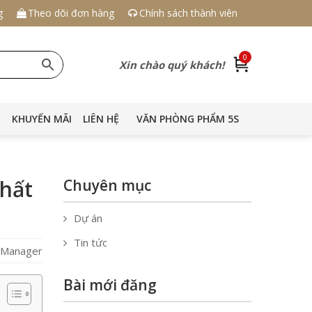
g
Theo dõi đơn hàng
Chính sách thành viên
0
Xin chào quý khách!
KHUYẾN MÃI
LIÊN HỆ
VĂN PHÒNG PHẨM 5S
hất
Chuyên mục
Dự án
Tin tức
S Manager
Bài mới đăng