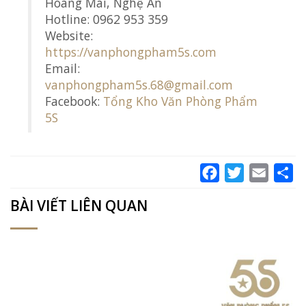
Hoàng Mai, Nghệ An
Hotline: 0962 953 359
Website:
https://vanphongpham5s.com
Email:
vanphongpham5s.68@gmail.com
Facebook:
Tổng Kho Văn Phòng Phẩm
5S
Facebook
Twitter
Email
Sh
BÀI VIẾT LIÊN QUAN