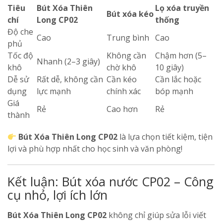
Tiêu
Bút Xóa Thiên
Lọ xóa truyền
Bút xóa kéo
chí
Long CP02
thống
Độ che
Cao
Trung bình
Cao
phủ
Tốc độ
Không cần
Chậm hơn (5–
Nhanh (2–3 giây)
khô
chờ khô
10 giây)
Dễ sử
Rất dễ, không cần
Cần kéo
Cần lắc hoặc
dụng
lực mạnh
chính xác
bóp mạnh
Giá
Rẻ
Cao hơn
Rẻ
thành
Bút Xóa Thiên Long CP02
là lựa chọn tiết kiệm, tiện
lợi và phù hợp nhất cho học sinh và văn phòng!
Kết luận: Bút xóa nước CP02 – Công
cụ nhỏ, lợi ích lớn
Bút Xóa Thiên Long CP02
không chỉ giúp sửa lỗi viết