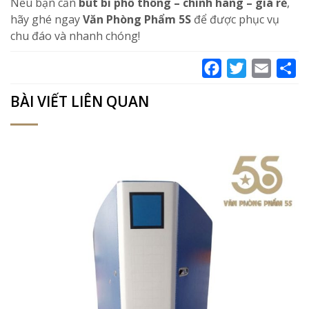
Nếu bạn cần
bút bi phổ thông – chính hãng – giá rẻ
,
hãy ghé ngay
Văn Phòng Phẩm 5S
để được phục vụ
chu đáo và nhanh chóng!
Facebook
Twitter
Email
Sh
BÀI VIẾT LIÊN QUAN