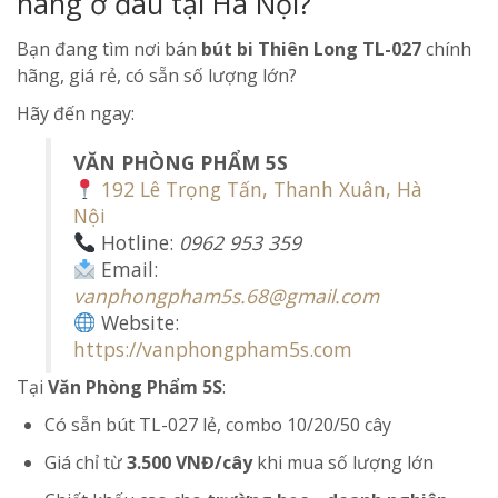
hãng ở đâu tại Hà Nội?
Bạn đang tìm nơi bán
bút bi Thiên Long TL-027
chính
hãng, giá rẻ, có sẵn số lượng lớn?
Hãy đến ngay:
VĂN PHÒNG PHẨM 5S
192 Lê Trọng Tấn, Thanh Xuân, Hà
Nội
Hotline:
0962 953 359
Email:
vanphongpham5s.68@gmail.com
Website:
https://vanphongpham5s.com
Tại
Văn Phòng Phẩm 5S
:
Có sẵn bút TL-027 lẻ, combo 10/20/50 cây
Giá chỉ từ
3.500 VNĐ/cây
khi mua số lượng lớn