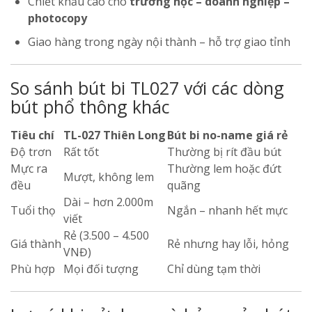
Chiết khấu cao cho
trường học – doanh nghiệp –
photocopy
Giao hàng trong ngày nội thành – hỗ trợ giao tỉnh
So sánh bút bi TL027 với các dòng
bút phổ thông khác
Tiêu chí
TL-027 Thiên Long
Bút bi no-name giá rẻ
Độ trơn
Rất tốt
Thường bị rít đầu bút
Mực ra
Thường lem hoặc đứt
Mượt, không lem
đều
quãng
Dài – hơn 2.000m
Tuổi thọ
Ngắn – nhanh hết mực
viết
Rẻ (3.500 – 4.500
Giá thành
Rẻ nhưng hay lỗi, hỏng
VNĐ)
Phù hợp
Mọi đối tượng
Chỉ dùng tạm thời