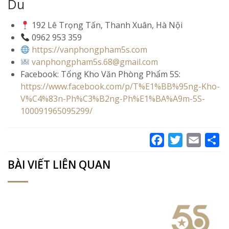
Du
192 Lê Trọng Tấn, Thanh Xuân, Hà Nội
0962 953 359
https://vanphongpham5s.com
vanphongpham5s.68@gmail.com
Facebook: Tổng Kho Văn Phòng Phẩm 5S:
https://www.facebook.com/p/T%E1%BB%95ng-Kho-
V%C4%83n-Ph%C3%B2ng-Ph%E1%BA%A9m-5S-
100091965095299/
Facebook
Twitter
Email
Sh
BÀI VIẾT LIÊN QUAN