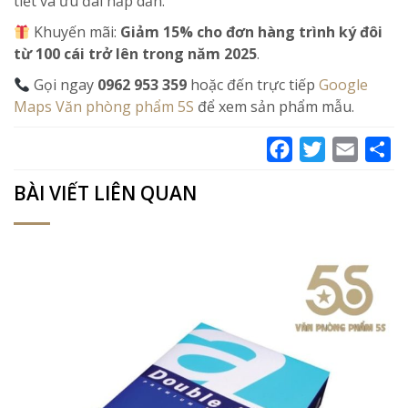
tiết và ưu đãi hấp dẫn.
Khuyến mãi:
Giảm 15% cho đơn hàng trình ký đôi
từ 100 cái trở lên trong năm 2025
.
Gọi ngay
0962 953 359
hoặc đến trực tiếp
Google
Maps Văn phòng phẩm 5S
để xem sản phẩm mẫu.
Facebook
Twitter
Email
Sh
BÀI VIẾT LIÊN QUAN