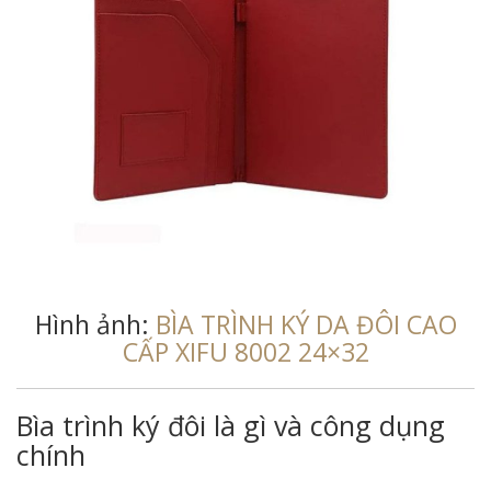
Hình ảnh:
BÌA TRÌNH KÝ DA ĐÔI CAO
CẤP XIFU 8002 24×32
Bìa trình ký đôi là gì và công dụng
chính