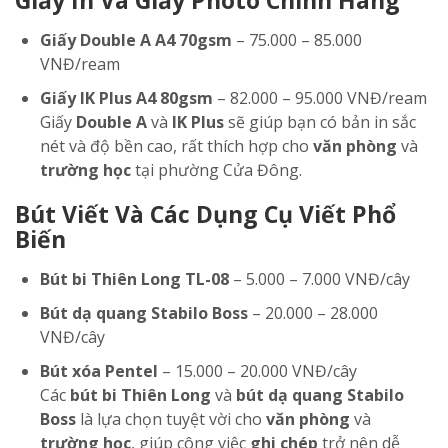
Giấy In Và Giấy Photo Chính Hãng
Giấy Double A A4 70gsm
– 75.000 – 85.000
VNĐ/ream
Giấy IK Plus A4 80gsm
– 82.000 – 95.000 VNĐ/ream
Giấy
Double A
và
IK Plus
sẽ giúp bạn có bản in sắc
nét và độ bền cao, rất thích hợp cho
văn phòng
và
trường học
tại phường Cửa Đông.
Bút Viết Và Các Dụng Cụ Viết Phổ
Biến
Bút bi Thiên Long TL-08
– 5.000 – 7.000 VNĐ/cây
Bút dạ quang Stabilo Boss
– 20.000 – 28.000
VNĐ/cây
Bút xóa Pentel
– 15.000 – 20.000 VNĐ/cây
Các
bút bi Thiên Long
và
bút dạ quang Stabilo
Boss
là lựa chọn tuyệt vời cho
văn phòng
và
trường học
, giúp công việc
ghi chép
trở nên dễ