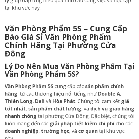
lý
giúp đáp ứng hiệu quả nhu cầu công việc và học tập
tại khu vực này.
Văn Phòng Phẩm 5S – Cung Cấp
Báo Giá Sỉ Văn Phòng Phẩm
Chính Hãng Tại Phường Cửa
Đông
Lý Do Nên Mua Văn Phòng Phẩm Tại
Văn Phòng Phẩm 5S?
Văn Phòng Phẩm 5S
cung cấp các
sản phẩm chính
hãng
, từ các thương hiệu nổi tiếng như
Double A
,
Thiên Long
,
Deli
và
Hòa Phát
. Chúng tôi cam kết
giá
tốt nhất
,
sản phẩm chất lượng
, và
dịch vụ giao hàng
nhanh chóng
tại phường Cửa Đông. Đặc biệt, chúng tôi
luôn mang đến các
giải pháp tiết kiệm chi phí
cho các
doanh nghiệp
,
trường học
, và
cơ quan
tại khu vực
này.