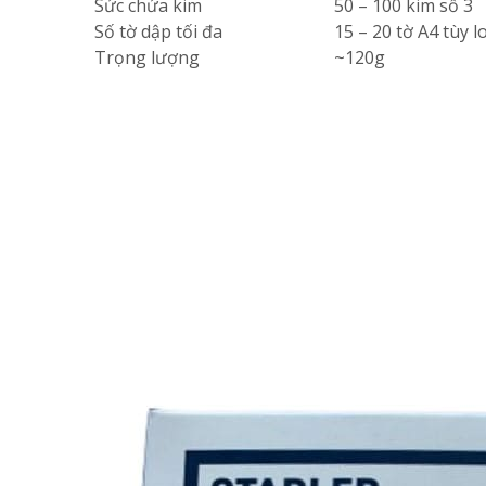
Sức chứa kim
50 – 100 kim số 3
Số tờ dập tối đa
15 – 20 tờ A4 tùy l
Trọng lượng
~120g