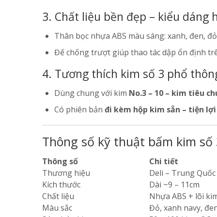
3. Chất liệu bền đẹp – kiểu dáng 
Thân bọc nhựa ABS màu sáng: xanh, đen, đ
Đế chống trượt giúp thao tác dập ổn định t
4. Tương thích kim số 3 phổ thôn
Dùng chung với kim
No.3 – 10 – kim tiêu c
Có phiên bản
đi kèm hộp kim sẵn – tiện lợ
Thông số kỹ thuật bấm kim số 3
Thông số
Chi tiết
Thương hiệu
Deli – Trung Quốc 
Kích thước
Dài ~9 – 11cm
Chất liệu
Nhựa ABS + lõi kim
Màu sắc
Đỏ, xanh navy, đe