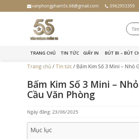
vanphongpham5s.68@gmail.com
0962953359
TRANG CHỦ
TIN TỨC
GIẤY IN
BÚT BI – BÚT C
Trang chủ
/
Tin tức
/
Bấm Kim Số 3 Mini – Nhỏ 
Bấm Kim Số 3 Mini – Nh
Cầu Văn Phòng
Ngày đăng: 23/06/2025
Mục lục