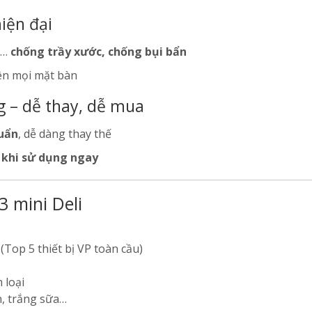
hiện đại
ỏ…
chống trầy xước, chống bụi bẩn
rên mọi mặt bàn
g – dễ thay, dễ mua
huẩn
, dễ dàng thay thế
i khi sử dụng ngay
 mini Deli
(Top 5 thiết bị VP toàn cầu)
 loại
n, trắng sữa…